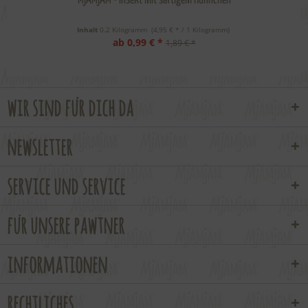
MjAMjAM - Insekt mit saftigem Hühnchen
Inhalt
0.2 Kilogramm
 (4,95 € * / 1 Kilogramm) 
ab 0,99 € *
1,89 € *
wir sind für dich da
newsletter
service und service
für unsere pawtner
informationen
rechtliches