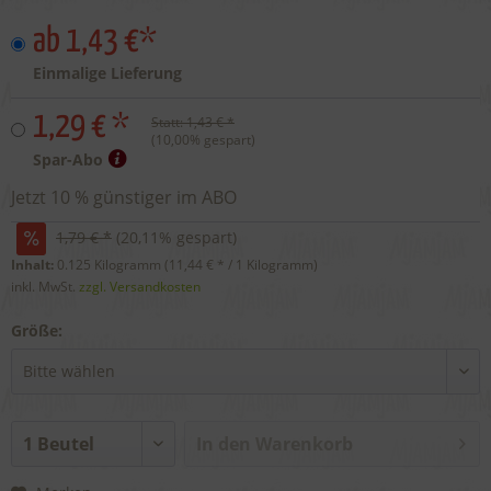
ab 1,43 €*
Einmalige Lieferung
1,29 € *
Statt:
1,43 € *
(
10,00
% gespart)
Spar-Abo
Jetzt 10 % günstiger im ABO
1,79 € *
(
20,11
% gespart)
Inhalt:
0.125 Kilogramm (
11,44 €
* / 1 Kilogramm)
inkl. MwSt.
zzgl. Versandkosten
Größe:
In den
Warenkorb