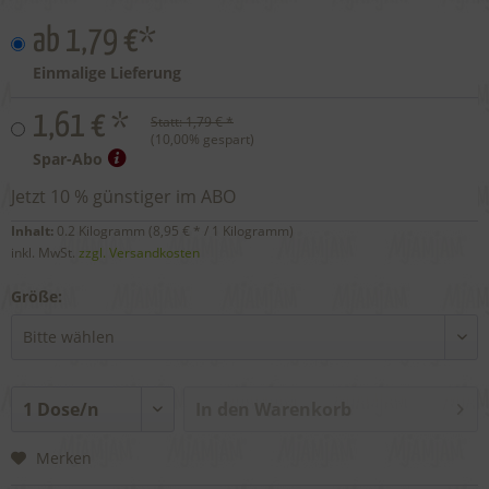
ab 1,79 €*
Einmalige Lieferung
1,61 € *
Statt:
1,79 € *
(
10,00
% gespart)
Spar-Abo
Jetzt 10 % günstiger im ABO
Inhalt:
0.2 Kilogramm (
8,95 €
* / 1 Kilogramm)
inkl. MwSt.
zzgl. Versandkosten
Größe:
In den
Warenkorb
Merken