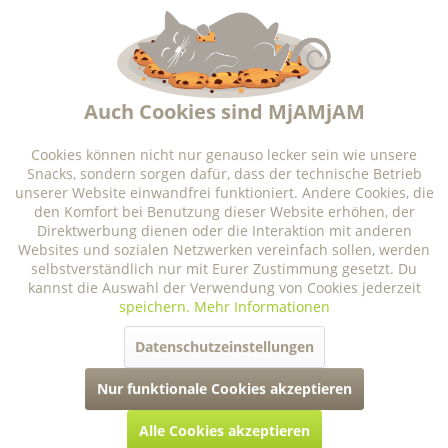
Aktiv
Funktionale
Inhalt
0.125 Kilogramm
 (14,32 € * / 1 Kilogramm) 
1,79 € *
Aktiv
Marketing
Auch Cookies sind MjAMjAM
Größe
Aktiv
Tracking
Cookies können nicht nur genauso lecker sein wie unsere
Snacks, sondern sorgen dafür, dass der technische Betrieb
unserer Website einwandfrei funktioniert. Andere Cookies, die
Aktiv
Lieferzeit ca. 3-5 Tage
Personalisierung
den Komfort bei Benutzung dieser Website erhöhen, der
Direktwerbung dienen oder die Interaktion mit anderen
Websites und sozialen Netzwerken vereinfach sollen, werden
selbstverständlich nur mit Eurer Zustimmung gesetzt. Du
Aktiv
Service
kannst die Auswahl der Verwendung von Cookies jederzeit
speichern.
Mehr Informationen
Datenschutzeinstellungen
wir sind für dich da
Nur funktionale Cookies akzeptieren
Alle Cookies akzeptieren