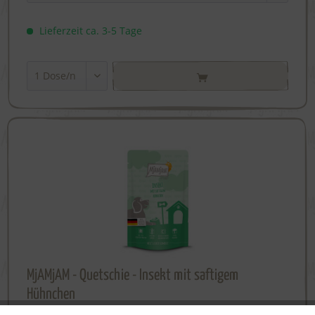
Lieferzeit ca. 3-5 Tage
MjAMjAM - Quetschie - Insekt mit saftigem
Hühnchen