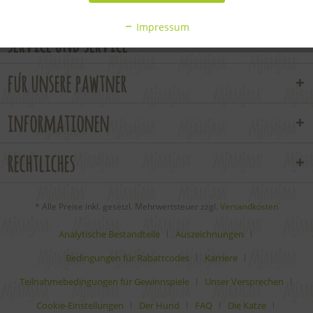
newsletter
Impressum
service und service
für unsere pawtner
informationen
rechtliches
* Alle Preise inkl. gesetzl. Mehrwertsteuer zzgl.
Versandkosten
Analytische Bestandteile
Auszeichnungen
Bedingungen für Rabattcodes
Karriere
Teilnahmebedingungen für Gewinnspiele
Unser Versprechen
Cookie-Einstellungen
Der Hund
FAQ
Die Katze