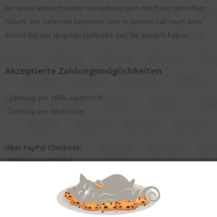
wir keine abweichenden Vereinbarungen mit Ihnen getroffen
haben.
Die Lieferzeit bestimmt sich in diesem Fall nach dem
Artikel mit der längsten Lieferzeit den Sie bestellt haben.
Akzeptierte Zahlungsmöglichkeiten
- Zahlung per SEPA-Lastschrift
- Zahlung per Rechnung
Über PayPal Checkout:
- Zahlung per PayPal
- Zahlung per PayPal Express
Aktiv
Funktionale
Aktiv
Marketing
Weitere Einzelheiten zur Zahlung