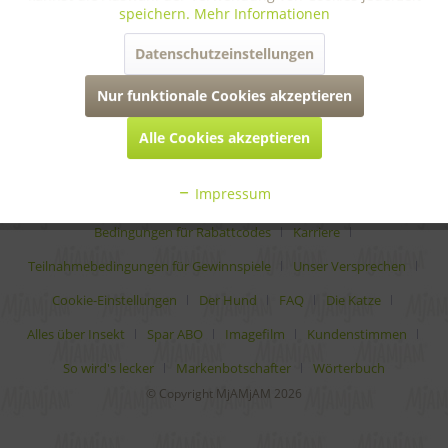
speichern.
Mehr Informationen
informationen
Datenschutzeinstellungen
rechtliches
Nur funktionale Cookies akzeptieren
Alle Cookies akzeptieren
* Alle Preise inkl. gesetzl. Mehrwertsteuer zzgl.
Versandkosten
Impressum
Analytische Bestandteile
Auszeichnungen
Bedingungen für Rabattcodes
Karriere
Teilnahmebedingungen für Gewinnspiele
Unser Versprechen
Cookie-Einstellungen
Der Hund
FAQ
Die Katze
Alles über Insekt
Spar ABO
Imagefilm
Kundenstimmen
So wird's lecker
Markenbotschafter
Wörterbuch
© Copyright MjAMjAM 2026