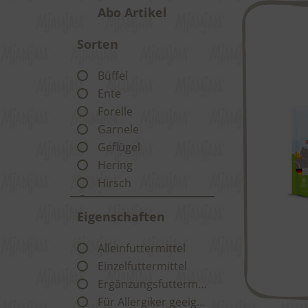
Abo Artikel
Sorten
Büffel
Ente
Forelle
Garnele
Geflügel
Hering
Hirsch
Huhn
Eigenschaften
Insekt
Kalb
Alleinfuttermittel
Kaninchen
Einzelfuttermittel
Känguru
Ergänzungsfuttermittel
Lachs
Für Allergiker geeignet