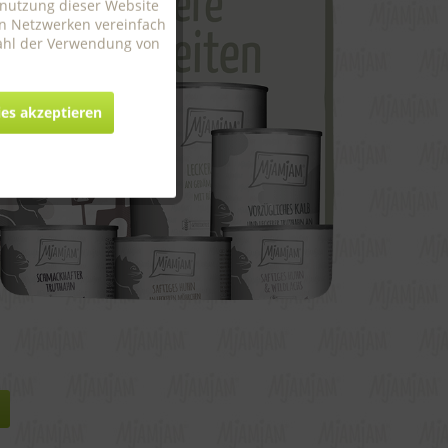
enutzung dieser Website
en Netzwerken vereinfach
Aktiv
wahl der Verwendung von
Aktiv
ies akzeptieren