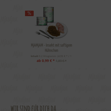
MjAMjAM - Insekt mit saftigem
Hühnchen
Inhalt
0.2 Kilogramm
 (4,95 € * / 1 
ab 0,99 € *
Kilogramm) 
1,89 € *
wir sind für dich da