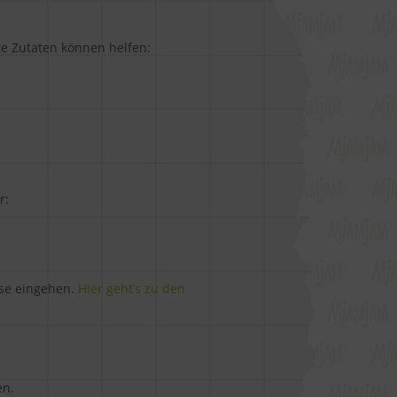
te Zutaten können helfen:
r:
sse eingehen.
Hier geht’s zu den
en.