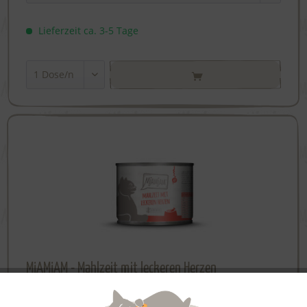
Lieferzeit ca. 3-5 Tage
MjAMjAM - Mahlzeit mit leckeren Herzen
Aktiv
Funktionale