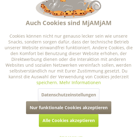
Aktiv
Marketing
Inhalt
0.2 Kilogramm
 (8,95 € * / 1 Kilogramm) 
Auch Cookies sind MjAMjAM
1,79 € *
Größe
Aktiv
Tracking
Cookies können nicht nur genauso lecker sein wie unsere
Snacks, sondern sorgen dafür, dass der technische Betrieb
unserer Website einwandfrei funktioniert. Andere Cookies, die
Aktiv
Personalisierung
den Komfort bei Benutzung dieser Website erhöhen, der
Direktwerbung dienen oder die Interaktion mit anderen
Lieferzeit ca. 3-5 Tage
Websites und sozialen Netzwerken vereinfach sollen, werden
selbstverständlich nur mit Eurer Zustimmung gesetzt. Du
Aktiv
Service
kannst die Auswahl der Verwendung von Cookies jederzeit
speichern.
Mehr Informationen
Datenschutzeinstellungen
Nur funktionale Cookies akzeptieren
Alle Cookies akzeptieren