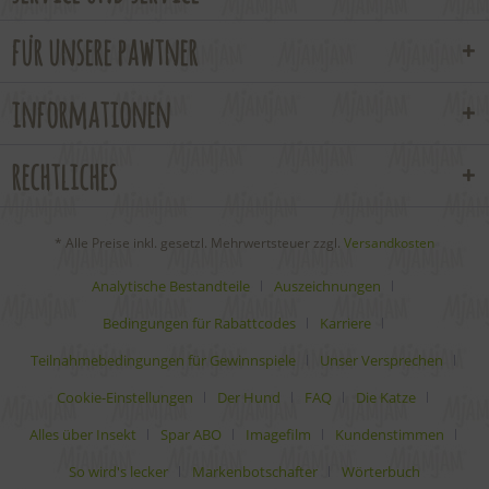
für unsere pawtner
informationen
rechtliches
* Alle Preise inkl. gesetzl. Mehrwertsteuer zzgl.
Versandkosten
Analytische Bestandteile
Auszeichnungen
Bedingungen für Rabattcodes
Karriere
Teilnahmebedingungen für Gewinnspiele
Unser Versprechen
Cookie-Einstellungen
Der Hund
FAQ
Die Katze
Alles über Insekt
Spar ABO
Imagefilm
Kundenstimmen
So wird's lecker
Markenbotschafter
Wörterbuch