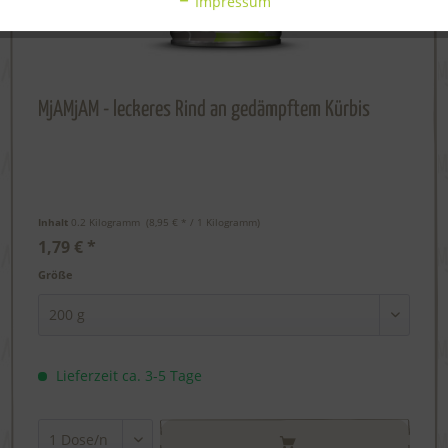
Impressum
MjAMjAM - leckeres Rind an gedämpftem Kürbis
Inhalt
0.2 Kilogramm
 (8,95 € * / 1 Kilogramm) 
1,79 € *
Größe
Lieferzeit ca. 3-5 Tage