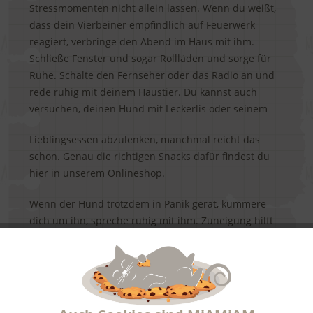
Stressmomenten nicht allein lassen. Wenn du weißt,
dass dein Vierbeiner empfindlich auf Feuerwerk
reagiert, verbringe den Abend im Haus mit ihm.
Schließe Fenster und sogar Rollläden und sorge für
Ruhe. Schalte den Fernseher oder das Radio an und
rede ruhig mit deinem Haustier. Du kannst auch
versuchen, deinen Hund mit Leckerlis oder seinem
Lieblingsessen abzulenken, manchmal reicht das
schon. Genau die richtigen Snacks dafür findest du
hier in unserem Onlineshop.
Wenn der Hund trotzdem in Panik gerät, kümmere
dich um ihn, spreche ruhig mit ihm. Zuneigung hilft
immer, ähnlich wie Menschen schütten auch Hunde
beim Kuscheln Hormone aus, die Stress reduzieren.
Aktiv
Funktionale
Am besten kennst du deinen Hund, tu einfach das,
was ihm gefällt!
Aktiv
Marketing