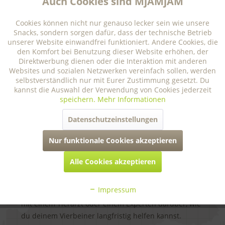
Auch Cookies sind MjAMjAM
Im Notfall kannst du deinem Hund
Schallschutzkopfhörer aufsetzen, oder ihm vorsichtig
Aktiv
Tracking
Cookies können nicht nur genauso lecker sein wie unsere
Wattebällchen in die Ohren stecken. Der Hund sollte
Snacks, sondern sorgen dafür, dass der technische Betrieb
sich dadurch nur nicht zusätzlich gestresst fühlen,
unserer Website einwandfrei funktioniert. Andere Cookies, die
Aktiv
Personalisierung
den Komfort bei Benutzung dieser Website erhöhen, der
sonst bewirkst du damit nur noch anstrengendere
Direktwerbung dienen oder die Interaktion mit anderen
Angstzustände.
Websites und sozialen Netzwerken vereinfach sollen, werden
selbstverständlich nur mit Eurer Zustimmung gesetzt. Du
Aktiv
Service
kannst die Auswahl der Verwendung von Cookies jederzeit
speichern.
Mehr Informationen
Kann ich meinen Hund ans Feuerwerk
Datenschutzeinstellungen
gewöhnen?
Nur funktionale Cookies akzeptieren
Die gute Nachricht: Angst ist bei Hunden
therapierbar. Denn Hunde, die bei Feuerwerk in Panik
Alle Cookies akzeptieren
geraten, reagieren oft auch in anderen Situationen
sensibel: Gewitter, Menschenmassen, laute Musik.
Impressum
Sollte dein Hund hier allgemein anfällig sein, spreche
mit einem Tierarzt oder einem Experten darüber, wie
du deinem Vierbeiner langfristig helfen kannst.