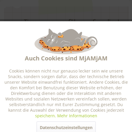
Tiere zusammenführen – So gelingt
das Zusammenleben im
Aktiv
Funktionale
Mehrtierhaushalt
Aktiv
Marketing
Katzen zusammenführen? Ob Katze & Katze oder
Auch Cookies sind MjAMjAM
Hund & Katze – erfahre, wie du Tiere erfolgreich
aneinander gewöhnst und Streit im
Mehrkatzenhaushalt vermeidest.
Aktiv
Tracking
Cookies können nicht nur genauso lecker sein wie unsere
Snacks, sondern sorgen dafür, dass der technische Betrieb
unserer Website einwandfrei funktioniert. Andere Cookies, die
Aktiv
Personalisierung
den Komfort bei Benutzung dieser Website erhöhen, der
Direktwerbung dienen oder die Interaktion mit anderen
Websites und sozialen Netzwerken vereinfach sollen, werden
selbstverständlich nur mit Eurer Zustimmung gesetzt. Du
Aktiv
Service
Mehr lesen
kannst die Auswahl der Verwendung von Cookies jederzeit
speichern.
Mehr Informationen
Datenschutzeinstellungen