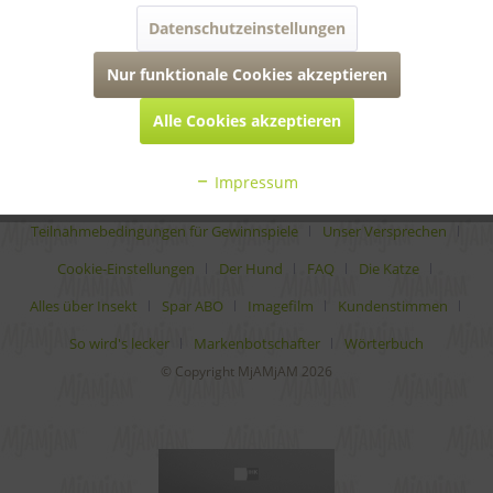
Datenschutzeinstellungen
rechtliches
Nur funktionale Cookies akzeptieren
* Alle Preise inkl. gesetzl. Mehrwertsteuer zzgl.
Versandkosten
Alle Cookies akzeptieren
Analytische Bestandteile
Auszeichnungen
Impressum
Bedingungen für Rabattcodes
Karriere
Teilnahmebedingungen für Gewinnspiele
Unser Versprechen
Cookie-Einstellungen
Der Hund
FAQ
Die Katze
Alles über Insekt
Spar ABO
Imagefilm
Kundenstimmen
So wird's lecker
Markenbotschafter
Wörterbuch
© Copyright MjAMjAM 2026