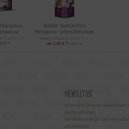
Fleischgenuss -
MjAMjAM - Quetschie Purer
dschwein pur
Fleischgenuss - leckeres Wildschwein
pur
amm
 (11,45 € * / 1 
Inhalt
0.3 Kilogramm
 (6,97 € * / 1 
9 € *
ab 2,09 € *
amm) 
Kilogramm) 
2,99 € *
newsletter
Abonniere unseren kostenlosen Ne
Sonderaktionen.
Der Newsletter ist natürlich jede
abbestellbar.