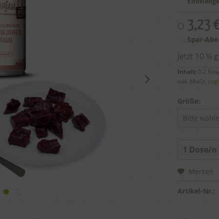
Einmalige
3,23 
Spar-Abo
Jetzt 10 % 
Inhalt:
0.2 Kil
inkl. MwSt.
zzg
Größe:
Merken
Artikel-Nr.: