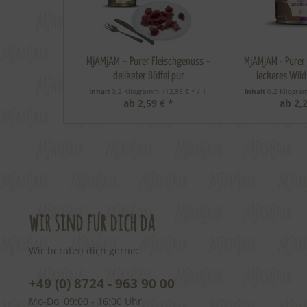
MjAMjAM – Purer Fleischgenuss –
MjAMjAM - Purer 
delikater Büffel pur
leckeres Wil
Inhalt
0.2 Kilogramm
 (12,95 € * / 1 
Inhalt
0.2 Kilogr
ab 2,59 € *
ab 2,2
Kilogramm) 
Kilogr
wir sind für dich da
Wir beraten dich gerne:
+49 (0) 8724 - 963 90 00
Mo-Do, 09:00 - 16:00 Uhr