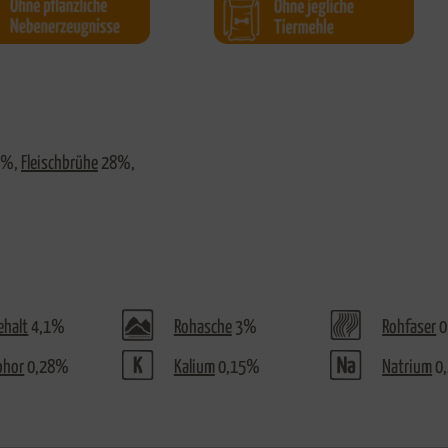
6%,
Fleischbrühe
28%,
ehalt
4,1%
Rohasche
3%
Rohfaser
0
phor
0,28%
Kalium
0,15%
Natrium
0