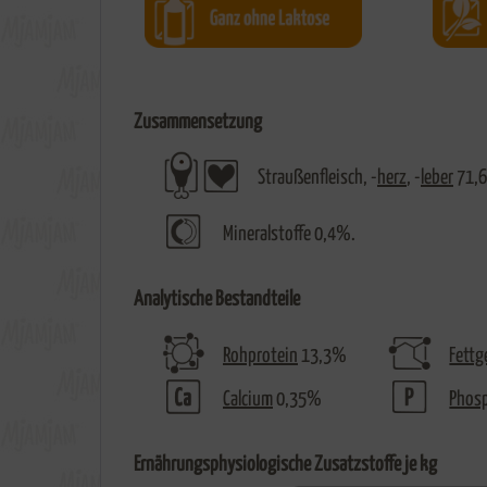
Zusammensetzung
Straußenfleisch, -
herz
, -
leber
71,
Mineralstoffe 0,4%.
Analytische Bestandteile
Rohprotein
13,3%
Fettg
Calcium
0,35%
Phos
Ernährungsphysiologische Zusatzstoffe je kg