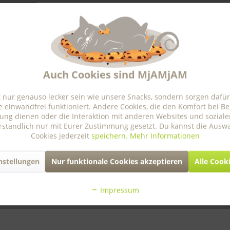
, Jod (Kalziumjodat): 0,2 mg,
Zink
(als Zinksulfat, Monohydrat): 7,3 mg,
Fütterungsempfehlung
Auch Cookies sind MjAMjAM
200-400 g täglich für eine ausgewachsene Katze mit ca. 
 nur genauso lecker sein wie unsere Snacks, sondern sorgen dafür
zur freien Verfügung stehen. Nach dem Öffnen max. 24 S
e einwandfrei funktioniert. Andere Cookies, die den Komfort bei B
zimmerwarm füttern.
ung dienen oder die Interaktion mit anderen Websites und sozial
erständlich nur mit Eurer Zustimmung gesetzt. Du kannst die Aus
Cookies jederzeit
speichern.
Mehr Informationen
nstellungen
Nur funktionale Cookies akzeptieren
Alle Cook
,
Kupfer
: 3,6 mg/kg
Impressum