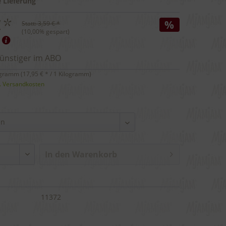
 Lieferung
€ *
%
Statt:
3,59 € *
(
10,00
% gespart)
günstiger im ABO
ogramm (
17,95 €
* / 1 Kilogramm)
l. Versandkosten
In den
Warenkorb
11372