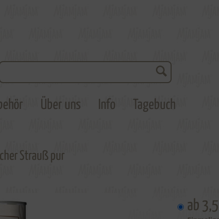
behör
Über uns
Info
Tagebuch
cher Strauß pur
ab 3,