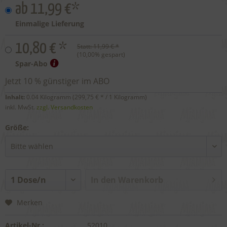
ab 11,99 €*
Einmalige Lieferung
10,80 € *
Statt:
11,99 € *
(
10,00
% gespart)
Spar-Abo
Jetzt 10 % günstiger im ABO
Inhalt:
0.04 Kilogramm (
299,75 €
* / 1 Kilogramm)
inkl. MwSt.
zzgl. Versandkosten
Größe:
In den
Warenkorb
Merken
Artikel-Nr.:
52010