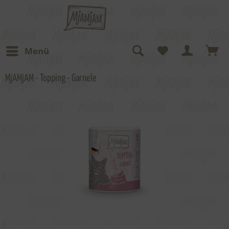
Menü
MjAMjAM - Topping - Garnele