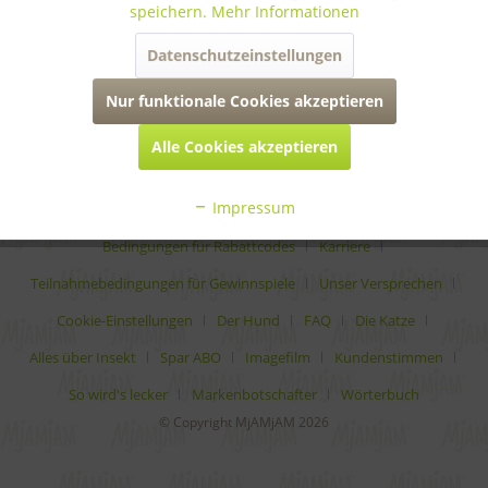
speichern.
Mehr Informationen
informationen
Datenschutzeinstellungen
rechtliches
Nur funktionale Cookies akzeptieren
Alle Cookies akzeptieren
* Alle Preise inkl. gesetzl. Mehrwertsteuer zzgl.
Versandkosten
Impressum
Analytische Bestandteile
Auszeichnungen
Bedingungen für Rabattcodes
Karriere
Teilnahmebedingungen für Gewinnspiele
Unser Versprechen
Cookie-Einstellungen
Der Hund
FAQ
Die Katze
Alles über Insekt
Spar ABO
Imagefilm
Kundenstimmen
So wird's lecker
Markenbotschafter
Wörterbuch
© Copyright MjAMjAM 2026