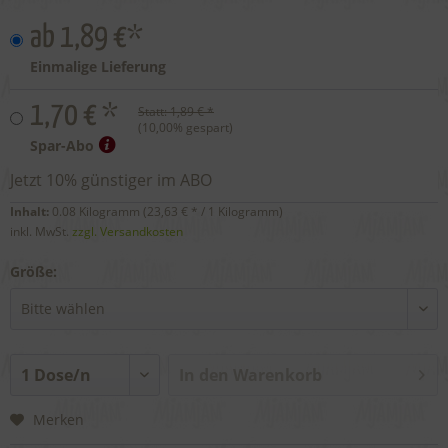
ab 1,89 €*
Einmalige Lieferung
1,70 € *
Statt:
1,89 € *
(
10,00
% gespart)
Spar-Abo
Jetzt 10% günstiger im ABO
Inhalt:
0.08 Kilogramm (
23,63 €
* / 1 Kilogramm)
inkl. MwSt.
zzgl. Versandkosten
Größe:
In den
Warenkorb
Merken