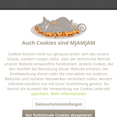
wir sind für dich da
Aktiv
Funktionale
newsletter
Aktiv
Marketing
service und service
Auch Cookies sind MjAMjAM
Aktiv
Tracking
Cookies können nicht nur genauso lecker sein wie unsere
für unsere pawtner
Snacks, sondern sorgen dafür, dass der technische Betrieb
unserer Website einwandfrei funktioniert. Andere Cookies, die
Aktiv
Personalisierung
den Komfort bei Benutzung dieser Website erhöhen, der
informationen
Direktwerbung dienen oder die Interaktion mit anderen
Websites und sozialen Netzwerken vereinfach sollen, werden
selbstverständlich nur mit Eurer Zustimmung gesetzt. Du
Aktiv
Service
rechtliches
kannst die Auswahl der Verwendung von Cookies jederzeit
speichern.
Mehr Informationen
Datenschutzeinstellungen
* Alle Preise inkl. gesetzl. Mehrwertsteuer zzgl.
Versandkosten
Analytische Bestandteile
Auszeichnungen
Nur funktionale Cookies akzeptieren