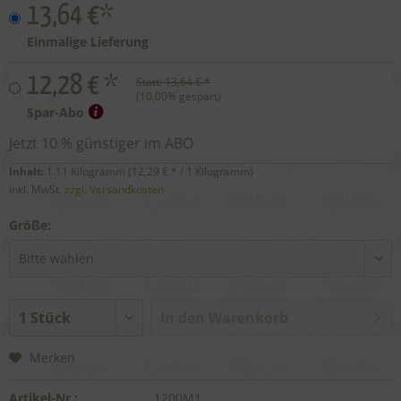
13,64 €*
Einmalige Lieferung
12,28 € *
Statt:
13,64 € *
(
10,00
% gespart)
Spar-Abo
Jetzt 10 % günstiger im ABO
Inhalt:
1.11 Kilogramm (
12,29 €
* / 1 Kilogramm)
inkl. MwSt.
zzgl. Versandkosten
Größe:
In den
Warenkorb
Merken
Artikel-Nr.:
1200M1