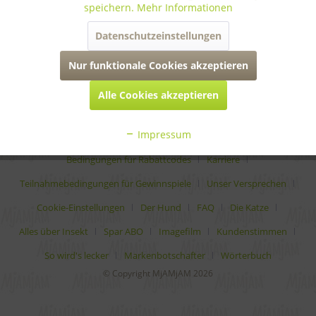
speichern.
Mehr Informationen
informationen
Datenschutzeinstellungen
rechtliches
Nur funktionale Cookies akzeptieren
Alle Cookies akzeptieren
* Alle Preise inkl. gesetzl. Mehrwertsteuer zzgl.
Versandkosten
Impressum
Analytische Bestandteile
Auszeichnungen
Bedingungen für Rabattcodes
Karriere
Teilnahmebedingungen für Gewinnspiele
Unser Versprechen
Cookie-Einstellungen
Der Hund
FAQ
Die Katze
Alles über Insekt
Spar ABO
Imagefilm
Kundenstimmen
So wird's lecker
Markenbotschafter
Wörterbuch
© Copyright MjAMjAM 2026