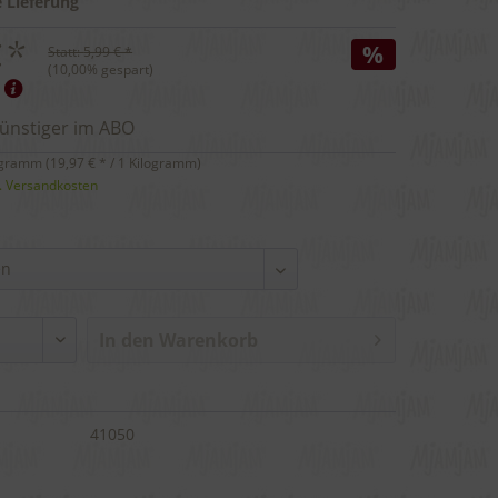
 Lieferung
€ *
%
Statt:
5,99 € *
(
10,00
% gespart)
günstiger im ABO
ogramm (
19,97 €
* / 1 Kilogramm)
l. Versandkosten
In den
Warenkorb
41050