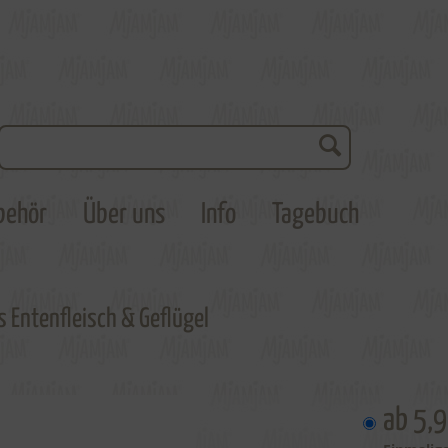
behör
Über uns
Info
Tagebuch
s Entenfleisch & Geflügel
ab 5,