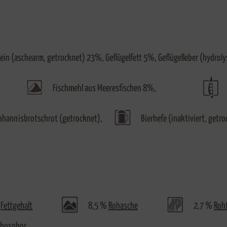
in (aschearm, getrocknet) 23%, Geflügelfett 5%, Geflügelleber (hydroly
Fischmehl aus Meeresfischen 8%,
ohannisbrotschrot (getrocknet),
Bierhefe (inaktiviert, getro
%
Fettgehalt
8,5 %
Rohasche
2,7 %
Roh
Phosphor