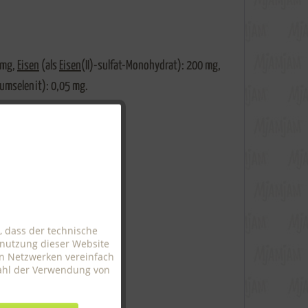
5 mg,
Eisen
(als
Eisen
(II)-sulfat-Monohydrat): 200 mg,
iumselenit): 0,05 mg.
Aktiv
Aktiv
Aktiv
, dass der technische
enutzung dieser Website
en Netzwerken vereinfach
Aktiv
wahl der Verwendung von
Aktiv