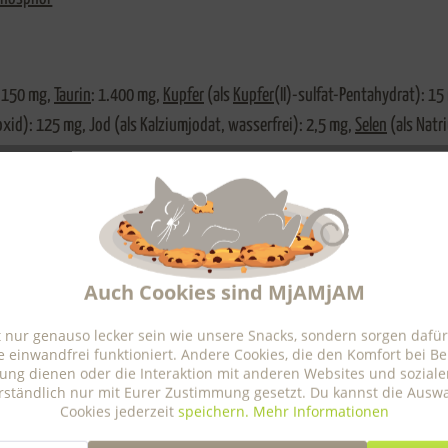
: 150 mg,
Taurin
: 1.400 mg,
Kupfer
(als
Kupfer
(II)-sulfat-Pentahydrat): 1
oxid): 125 mg, Jod (als Kalziumjodat, wasserfrei): 2,5 mg,
Selen
(als Natr
Auch Cookies sind MjAMjAM
 nur genauso lecker sein wie unsere Snacks, sondern sorgen dafür
e einwandfrei funktioniert. Andere Cookies, die den Komfort bei B
ung dienen oder die Interaktion mit anderen Websites und sozial
erständlich nur mit Eurer Zustimmung gesetzt. Du kannst die Aus
Cookies jederzeit
speichern.
Mehr Informationen