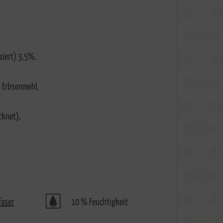
siert) 3,5%.
Erbsenmehl,
cknet),
faser
10 % Feuchtigkeit