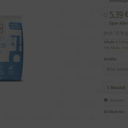
Einmalige
5,39 
Spar-Abo
Jetzt 10 % 
Inhalt:
0.3 Kil
inkl. MwSt.
zzg
Größe:
Merken
Artikel-Nr.: