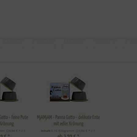
atto - feine Pute
MjAMjAM - Panna Gatto - delikate Ente
 Krönung
mit edler Krönung
ramm
 (24,94 € * / 1 
Inhalt
0.16 Kilogramm
 (24,94 € * / 1 
9 € *
ab 3,99 € *
amm) 
Kilogramm) 