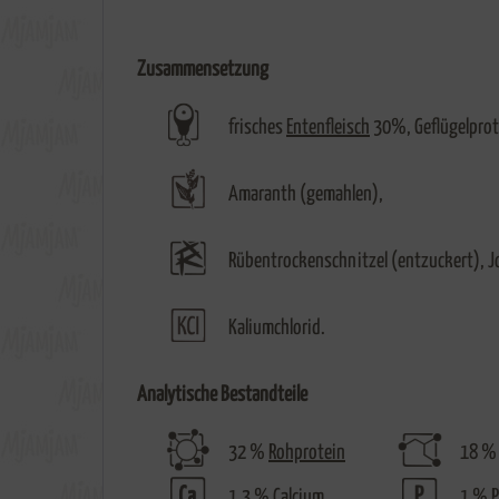
Zusammensetzung
frisches
Entenfleisch
30%, Geflügelprote
Amaranth (gemahlen),
Rübentrockenschnitzel (entzuckert), J
Kaliumchlorid.
Analytische Bestandteile
32 %
Rohprotein
18 
1,3 %
Calcium
1 %