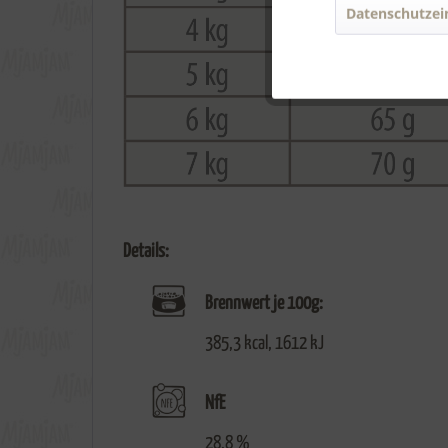
Datenschutzei
Details:
Brennwert je 100g:
385,3 kcal, 1612 kJ
NfE
28,8 %