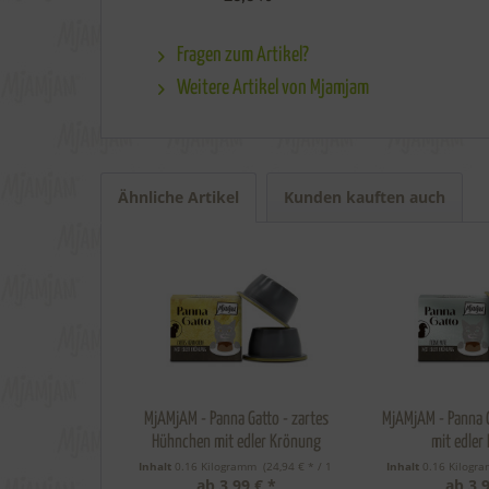
Fragen zum Artikel?
Weitere Artikel von Mjamjam
Ähnliche Artikel
Kunden kauften auch
MjAMjAM - Panna Gatto - zartes
MjAMjAM - Panna G
Hühnchen mit edler Krönung
mit edler
Inhalt
0.16 Kilogramm
 (24,94 € * / 1 
Inhalt
0.16 Kilog
ab 3,99 € *
ab 3,9
Kilogramm) 
Kilogr