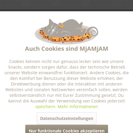
wir sind für dich da
Aktiv
Funktionale
newsletter
Aktiv
Marketing
service und service
Auch Cookies sind MjAMjAM
Aktiv
Tracking
Cookies können nicht nur genauso lecker sein wie unsere
für unsere pawtner
Snacks, sondern sorgen dafür, dass der technische Betrieb
unserer Website einwandfrei funktioniert. Andere Cookies, die
Aktiv
Personalisierung
den Komfort bei Benutzung dieser Website erhöhen, der
informationen
Direktwerbung dienen oder die Interaktion mit anderen
Websites und sozialen Netzwerken vereinfach sollen, werden
selbstverständlich nur mit Eurer Zustimmung gesetzt. Du
Aktiv
Service
rechtliches
kannst die Auswahl der Verwendung von Cookies jederzeit
speichern.
Mehr Informationen
Datenschutzeinstellungen
* Alle Preise inkl. gesetzl. Mehrwertsteuer zzgl.
Versandkosten
Analytische Bestandteile
Auszeichnungen
Nur funktionale Cookies akzeptieren