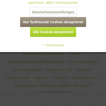
speichern.
Mehr Informationen
informationen
Datenschutzeinstellungen
rechtliches
Nur funktionale Cookies akzeptieren
Alle Cookies akzeptieren
* Alle Preise inkl. gesetzl. Mehrwertsteuer zzgl.
Versandkosten
Impressum
Analytische Bestandteile
Auszeichnungen
Bedingungen für Rabattcodes
Karriere
Teilnahmebedingungen für Gewinnspiele
Unser Versprechen
Cookie-Einstellungen
Der Hund
FAQ
Die Katze
Alles über Insekt
Spar ABO
Imagefilm
Kundenstimmen
So wird's lecker
Markenbotschafter
Wörterbuch
© Copyright MjAMjAM 2026