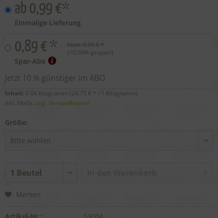
ab 0,99 €*
Einmalige Lieferung
0,89 € *
Statt:
0,99 € *
(
10,00
% gespart)
Spar-Abo
Jetzt 10 % günstiger im ABO
Inhalt:
0.04 Kilogramm (
24,75 €
* / 1 Kilogramm)
inkl. MwSt.
zzgl. Versandkosten
Größe:
In den
Warenkorb
Merken
Artikel-Nr.:
53004