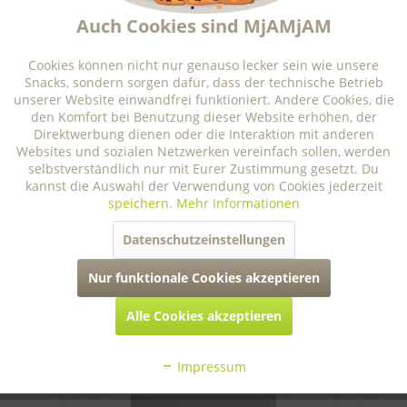
informationen
Aktiv
Marketing
Auch Cookies sind MjAMjAM
rechtliches
Aktiv
Tracking
Cookies können nicht nur genauso lecker sein wie unsere
Snacks, sondern sorgen dafür, dass der technische Betrieb
unserer Website einwandfrei funktioniert. Andere Cookies, die
Aktiv
Personalisierung
den Komfort bei Benutzung dieser Website erhöhen, der
* Alle Preise inkl. gesetzl. Mehrwertsteuer zzgl.
Versandkosten
Direktwerbung dienen oder die Interaktion mit anderen
Websites und sozialen Netzwerken vereinfach sollen, werden
Analytische Bestandteile
Auszeichnungen
selbstverständlich nur mit Eurer Zustimmung gesetzt. Du
Aktiv
Service
Bedingungen für Rabattcodes
Karriere
kannst die Auswahl der Verwendung von Cookies jederzeit
speichern.
Mehr Informationen
Teilnahmebedingungen für Gewinnspiele
Unser Versprechen
Datenschutzeinstellungen
Cookie-Einstellungen
Der Hund
FAQ
Die Katze
Nur funktionale Cookies akzeptieren
Alles über Insekt
Spar ABO
Imagefilm
Kundenstimmen
So wird's lecker
Markenbotschafter
Wörterbuch
Alle Cookies akzeptieren
© Copyright MjAMjAM 2026
Impressum