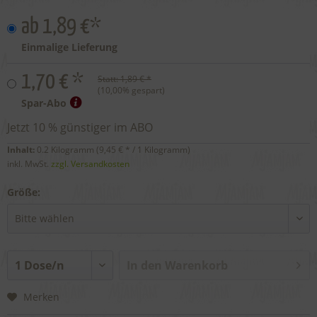
ab 1,89 €*
Einmalige Lieferung
1,70 € *
Statt:
1,89 € *
(
10,00
% gespart)
Spar-Abo
Jetzt 10 % günstiger im ABO
Inhalt:
0.2 Kilogramm (
9,45 €
* / 1 Kilogramm)
inkl. MwSt.
zzgl. Versandkosten
Größe:
In den
Warenkorb
Merken