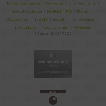
Teilnahmebedingungen für Gewinnspiele
Unser Versprechen
Cookie-Einstellungen
Der Hund
FAQ
Die Katze
Alles über Insekt
Spar ABO
Imagefilm
Kundenstimmen
So wird's lecker
Markenbotschafter
Wörterbuch
© Copyright MjAMjAM 2026