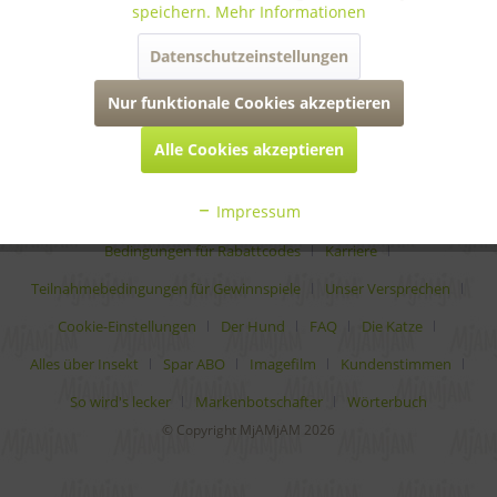
speichern.
Mehr Informationen
informationen
Datenschutzeinstellungen
rechtliches
Nur funktionale Cookies akzeptieren
Alle Cookies akzeptieren
* Alle Preise inkl. gesetzl. Mehrwertsteuer zzgl.
Versandkosten
Impressum
Analytische Bestandteile
Auszeichnungen
Bedingungen für Rabattcodes
Karriere
Teilnahmebedingungen für Gewinnspiele
Unser Versprechen
Cookie-Einstellungen
Der Hund
FAQ
Die Katze
Alles über Insekt
Spar ABO
Imagefilm
Kundenstimmen
So wird's lecker
Markenbotschafter
Wörterbuch
© Copyright MjAMjAM 2026