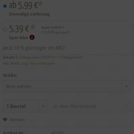
ab 5,99 €*
Einmalige Lieferung
5,39 € *
Statt:
5,99 € *
(
10,00
% gespart)
Spar-Abo
Jetzt 10 % günstiger im ABO
Inhalt:
0.3 Kilogramm (
19,97 €
* / 1 Kilogramm)
inkl. MwSt.
zzgl. Versandkosten
Größe:
In den
Warenkorb
Merken
Artikel-Nr.:
41070